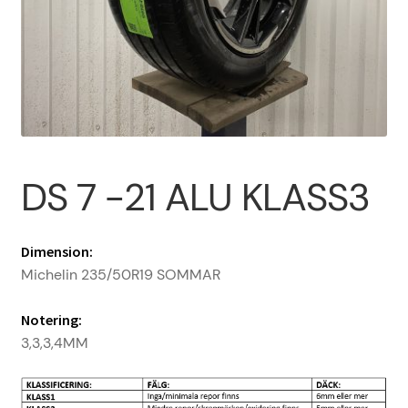
Om oss
PROFIL
Sample Page
DS 7 -21 ALU KLASS3
Vanliga frågor
Dimension:
Varukorg
Michelin 235/50R19 SOMMAR
Notering:
3,3,3,4MM