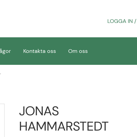
LOGGA IN /
rågor
Kontakta oss
Om oss
öpvillkor & retur
Om oss
PROFIL
Sample Page
Vanliga f
T
JONAS
HAMMARSTEDT