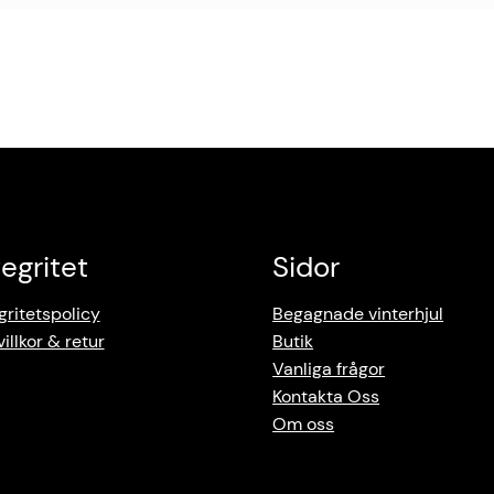
tegritet
Sidor
gritetspolicy
Begagnade vinterhjul
illkor & retur
Butik
Vanliga frågor
Kontakta Oss
Om oss