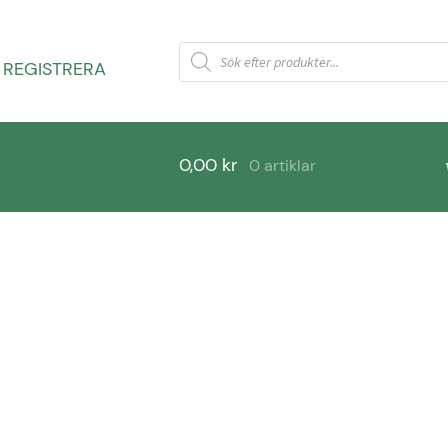
Products
search
 REGISTRERA
0,00
kr
0 artiklar
rågor
Varukorg