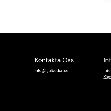
Kontakta Oss
In
info@hjulboden.se
Inte
Köpv