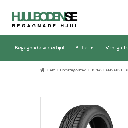
Hoppa
Hoppa
till
till
navigering
innehåll
Begagnade vinterhjul
Butik
Vanliga f
Hem
Butik
Integritetspolicy
Kassan
Kontakta oss
K
Hem
Uncategorized
JONAS HAMMARSTED