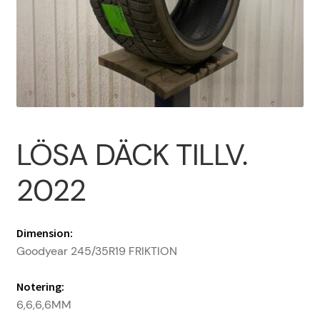
Om oss
PROFIL
Sample Page
LÖSA DÄCK TILLV.
Vanliga frågor
2022
Varukorg
Dimension:
Goodyear 245/35R19 FRIKTION
Notering:
6,6,6,6MM