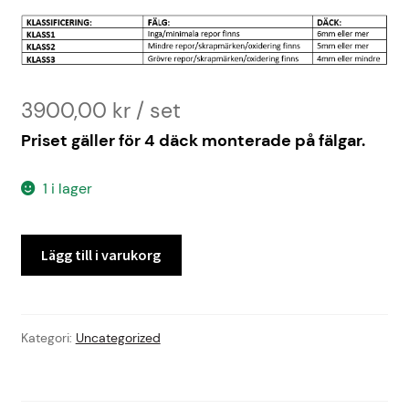
3900,00
kr
Priset gäller för 4 däck monterade på fälgar.
1 i lager
LÖSA
Lägg till i varukorg
DÄCK
TILLV.
2022
mängd
Kategori:
Uncategorized