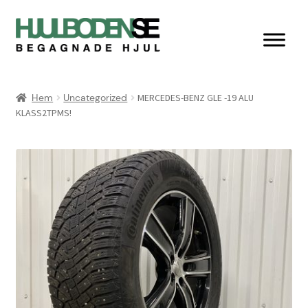
Hoppa
Hoppa
till
till
navigering
innehåll
Hem
Hem
Uncategorized
MERCEDES-BENZ GLE -19 ALU
KLASS2TPMS!
Butik
Integritetspolicy
Kassan
Kontakta oss
Köpvillkor & retur