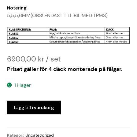
Notering:
5,5,5,6MM(OBS! ENDAST TILL BIL MED TPMS)
6900,00
kr
Priset gäller för 4 däck monterade på fälgar.
1 i lager
MERCEDES-
Lägg till i varukorg
BENZ
GLE
-19
ALU
Kategori:
Uncategorized