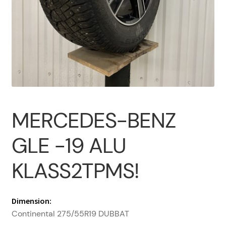
Om oss
PROFIL
Sample Page
MERCEDES-BENZ
Vanliga frågor
GLE -19 ALU
Varukorg
KLASS2TPMS!
Dimension:
Continental 275/55R19 DUBBAT