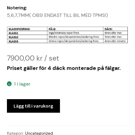
Notering:
5,6,7,7MM( OBS! ENDAST TILL BIL MED TPMS!)
7900,00
kr
Priset gäller för 4 däck monterade på fälgar.
1 i lager
MERCEDES-
Lägg till i varukorg
BENZ
V250D
-17
ALU
Kategori:
Uncategorized