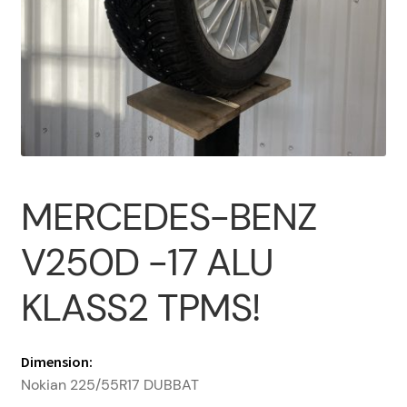
Om oss
PROFIL
Sample Page
MERCEDES-BENZ
Vanliga frågor
V250D -17 ALU
Varukorg
KLASS2 TPMS!
Dimension:
Nokian 225/55R17 DUBBAT