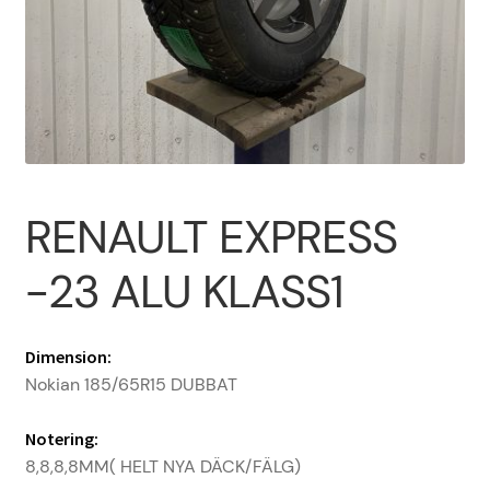
Om oss
PROFIL
Sample Page
RENAULT EXPRESS
Vanliga frågor
-23 ALU KLASS1
Varukorg
Dimension:
Nokian 185/65R15 DUBBAT
Notering:
8,8,8,8MM( HELT NYA DÄCK/FÄLG)