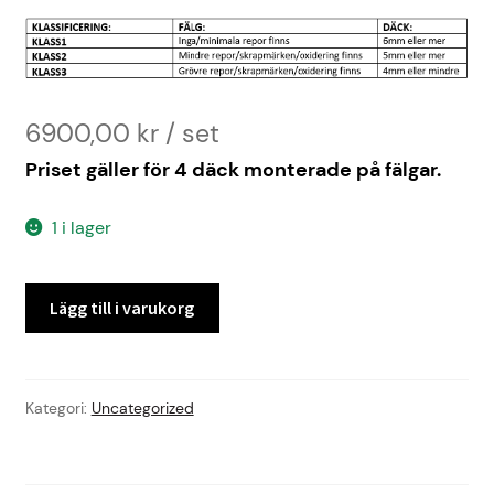
6900,00
kr
Priset gäller för 4 däck monterade på fälgar.
1 i lager
RENAULT
Lägg till i varukorg
EXPRESS
-23
ALU
KLASS1
Kategori:
Uncategorized
mängd