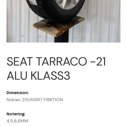
Om oss
PROFIL
Sample Page
SEAT TARRACO -21
Vanliga frågor
ALU KLASS3
Varukorg
Dimension:
Nokian 215/65R17 FRIKTION
Notering:
4,5,6,6MM