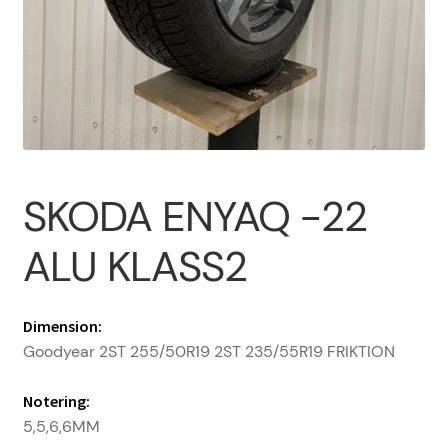
Om oss
PROFIL
Sample Page
SKODA ENYAQ -22
Vanliga frågor
ALU KLASS2
Varukorg
Dimension:
Goodyear 2ST 255/50R19 2ST 235/55R19 FRIKTION
Notering:
5,5,6,6MM