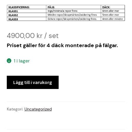
4900,00
kr
Priset gäller för 4 däck monterade på fälgar.
1 i lager
SKODA
Lägg till i varukorg
OCTAVIA
-21
ALU
KLASS2
Kategori:
Uncategorized
mängd