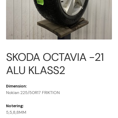
Om oss
PROFIL
Sample Page
SKODA OCTAVIA -21
Vanliga frågor
ALU KLASS2
Varukorg
Dimension:
Nokian 225/50R17 FRIKTION
Notering:
5,5,8,8MM