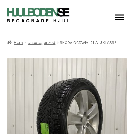
Hoppa
Hoppa
till
till
navigering
innehåll
Hem
Hem
Uncategorized
SKODA OCTAVIA -21 ALU KLASS2
Butik
Integritetspolicy
Kassan
Kontakta oss
Köpvillkor & retur