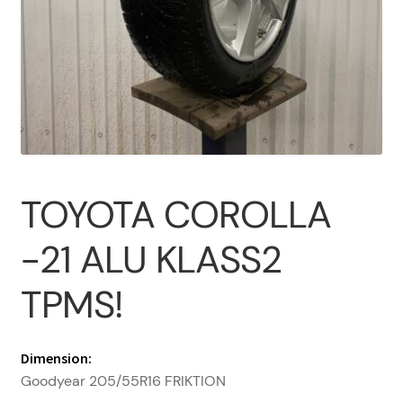
Om oss
PROFIL
Sample Page
TOYOTA COROLLA
Vanliga frågor
-21 ALU KLASS2
Varukorg
TPMS!
Dimension:
Goodyear 205/55R16 FRIKTION