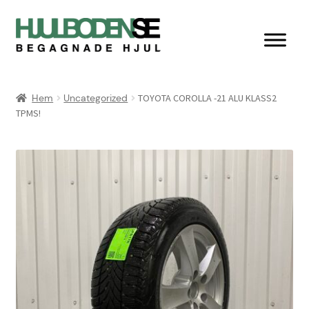
Hoppa
Hoppa
till
till
navigering
innehåll
Hem
Hem
Uncategorized
TOYOTA COROLLA -21 ALU KLASS2
TPMS!
Butik
Integritetspolicy
Kassan
Kontakta oss
Köpvillkor & retur