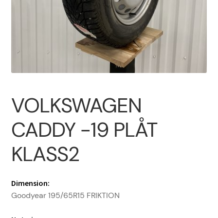
Om oss
PROFIL
Sample Page
VOLKSWAGEN
Vanliga frågor
CADDY -19 PLÅT
KLASS2
Varukorg
Dimension:
Goodyear 195/65R15 FRIKTION