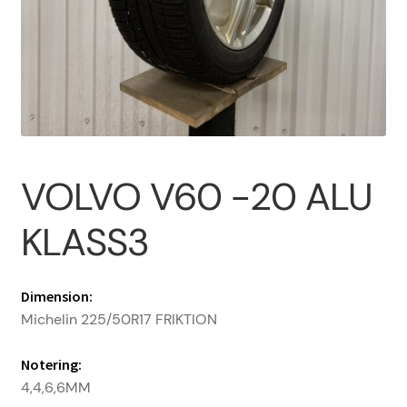
Om oss
PROFIL
Sample Page
VOLVO V60 -20 ALU
Vanliga frågor
KLASS3
Varukorg
Dimension:
Michelin 225/50R17 FRIKTION
Notering:
4,4,6,6MM