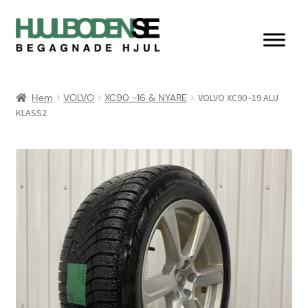
Hoppa
Hoppa
till
till
navigering
innehåll
Hem
Hem
VOLVO
XC90 -16 & NYARE
VOLVO XC90 -19 ALU
KLASS2
Butik
Integritetspolicy
Kassan
Kontakta oss
Köpvillkor & retur