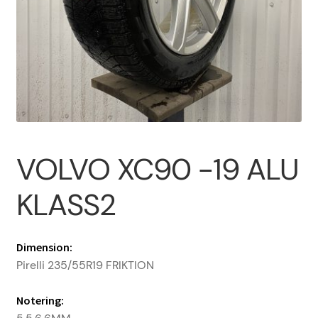
Om oss
PROFIL
Sample Page
VOLVO XC90 -19 ALU
Vanliga frågor
KLASS2
Varukorg
Dimension:
Pirelli 235/55R19 FRIKTION
Notering: