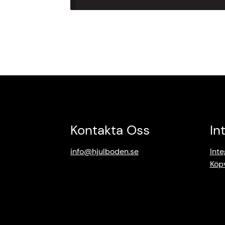
Kontakta Oss
In
info@hjulboden.se
Inte
Köpv