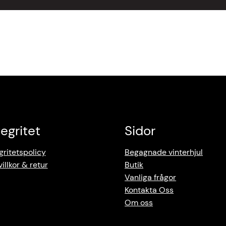
tegritet
Sidor
gritetspolicy
Begagnade vinterhjul
illkor & retur
Butik
Vanliga frågor
Kontakta Oss
Om oss