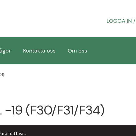
LOGGA IN /
rågor
Kontakta oss
Om oss
öpvillkor & retur
Om oss
PROFIL
Sample Page
Vanliga f
34)
L -19 (F30/F31/F34)
rar ditt val.