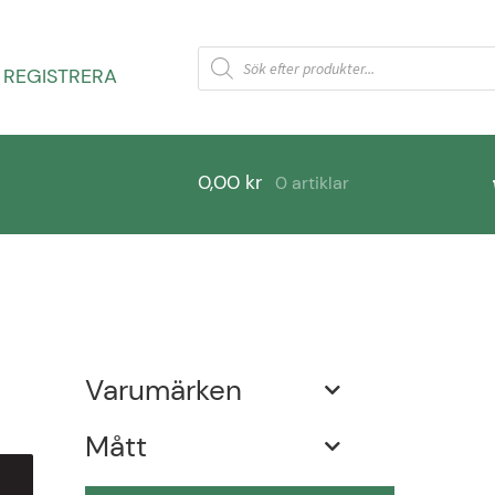
Products
search
 REGISTRERA
0,00
kr
0 artiklar
rågor
Varukorg
Varumärken
Mått