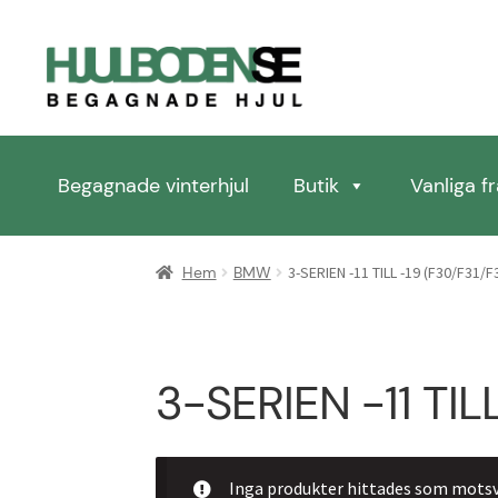
Hoppa
Hoppa
till
till
navigering
innehåll
Begagnade vinterhjul
Butik
Vanliga f
Hem
Butik
Integritetspolicy
Kassan
Kontakta oss
K
Hem
BMW
3-SERIEN -11 TILL -19 (F30/F31/F
3-SERIEN -11 TIL
Inga produkter hittades som motsva