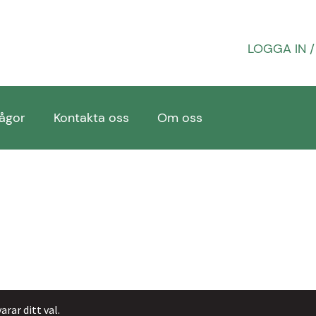
LOGGA IN /
rågor
Kontakta oss
Om oss
öpvillkor & retur
Om oss
PROFIL
Sample Page
Vanliga f
rar ditt val.