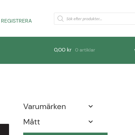
Products
search
 REGISTRERA
0,00
kr
0 artiklar
rågor
Varukorg
Varumärken
Mått