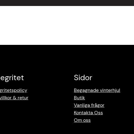
tegritet
Sidor
gritetspolicy
Begagnade vinterhjul
illkor & retur
Butik
Vanliga frågor
Kontakta Oss
Om oss