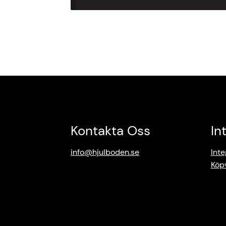
Kontakta Oss
In
info@hjulboden.se
Inte
Köpv